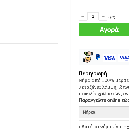
τμχ
Αγορά
Περιγραφή
Νήμα από 100% μερσερι
μεταξένια λάμψη, ιδανι
ποικιλία χρωμάτων, αν
Παραγγείλτε online τώ
Μάρκα
•
Αυτό το νήμα
είναι σ