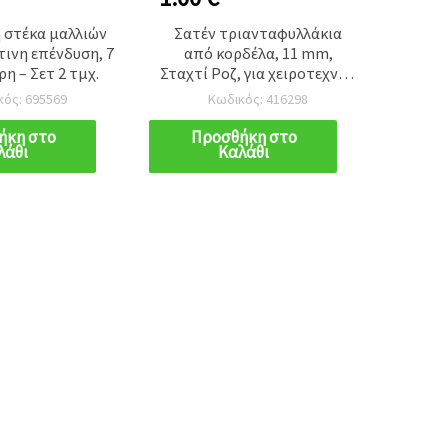
 στέκα μαλλιών
Σατέν τριανταφυλλάκια
Πλασ
ινη επένδυση, 7
από κορδέλα, 11 mm,
τύλι
η – Σετ 2 τμχ.
Σταχτί Ροζ, για χειροτεχνίες
mm, α
& διακόσμηση – Συσκευασία
κός: 695569
Κωδικός: 416298
50 τεμ.
ήκη στο
Προσθήκη στο
Π
λάθι
Καλάθι