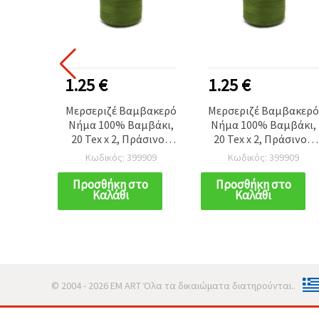
1.25 €
1.25 €
Μερσεριζέ Βαμβακερό
Μερσεριζέ Βαμβακερ
Νήμα 100% Βαμβάκι,
Νήμα 100% Βαμβάκι,
20 Tex x 2, Πράσινο -
20 Tex x 2, Πράσινο -
1000 μέτρα
1000 μέτρα
Κωδικός: 399909
Κωδικός: 399909
Προσθήκη στο
Προσθήκη στο
Καλάθι
Καλάθι
© 2004 - 2026 EM ART Όλα τα δικαιώματα διατηρούνται..