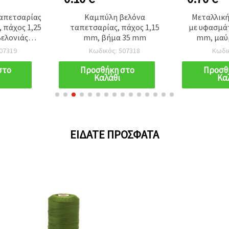
απετσαρίας
Καμπύλη βελόνα
Μεταλλική
, πάχος 1,25
ταπετσαρίας, πάχος 1,15
με υφασμάτ
ελονιάς
mm, βήμα 35 mm
mm, μαύρ
40 mm
07319
Κωδικός: 507318
Κωδι
στο
Προσθήκη στο
Προσθ
Καλάθι
Κα
ΕΊΔΑΤΕ ΠΡΌΣΦΑΤΑ