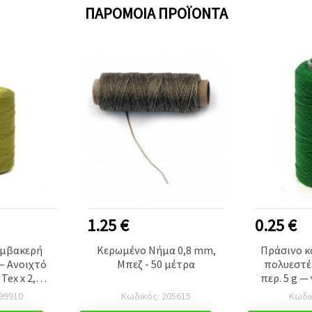
ΠΑΡΌΜΟΙΑ ΠΡΟΪΌΝΤΑ
1.25 €
0.25 €
αμβακερή
Κερωμένο Νήμα 0,8 mm,
Πράσινο κ
– Ανοιχτό
Μπεζ - 50 μέτρα
πολυεστέ
Tex x 2,
περ. 5 g —
Κλωστή
νήμα χει
99910
Κωδικός: 205615
Κωδι
ύλι 1000 m
χάντρε