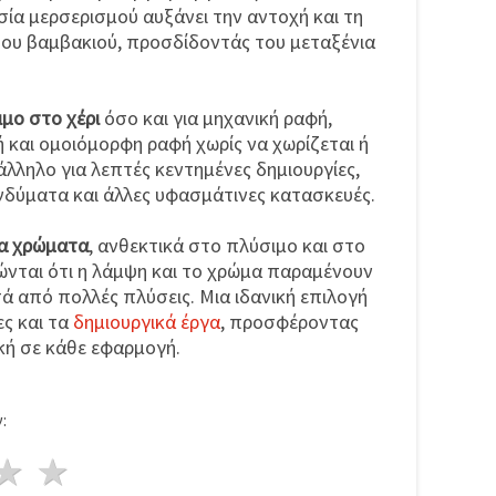
σία μερσερισμού αυξάνει την αντοχή και τη
του βαμβακιού, προσδίδοντάς του μεταξένια
ιμο στο χέρι
όσο και για μηχανική ραφή,
και ομοιόμορφη ραφή χωρίς να χωρίζεται ή
άλληλο για λεπτές κεντημένες δημιουργίες,
νδύματα και άλλες υφασμάτινες κατασκευές.
ρα χρώματα
, ανθεκτικά στο πλύσιμο και στο
ώνται ότι η λάμψη και το χρώμα παραμένουν
ά από πολλές πλύσεις. Μια ιδανική επιλογή
ες και τα
δημιουργικά έργα
, προσφέροντας
ική σε κάθε εφαρμογή.
:
ρι
στέρια
3 Αστέρια
4 Αστέρια
5 Αστέρια