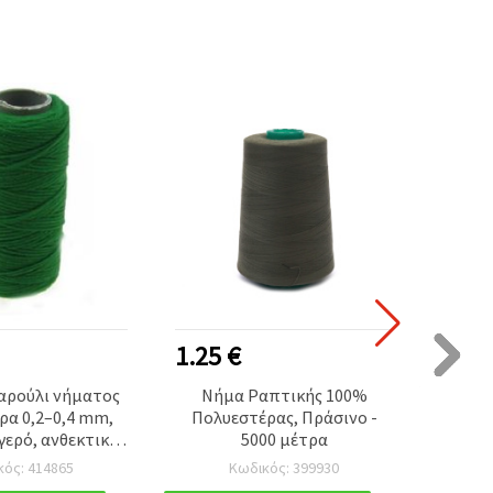
1.25 €
1.25
αρούλι νήματος
Νήμα Ραπτικής 100%
Μερσ
ρα 0,2–0,4 mm,
Πολυεστέρας, Πράσινο -
βαμβάκ
 γερό, ανθεκτικό
5000 μέτρα
ρο
ροτεχνίας για
κός: 414865
Κωδικός: 399930
ς, κατασκευή