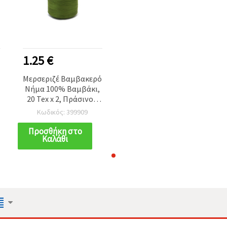
1.25 €
ό
Μερσεριζέ Βαμβακερό
Νήμα 100% Βαμβάκι,
20 Tex x 2, Πράσινο -
1000 μέτρα
Κωδικός: 399909
Προσθήκη στο
Καλάθι