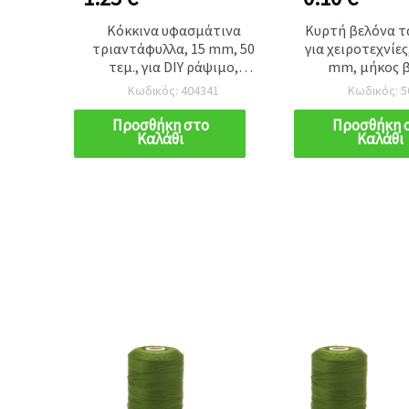
η
Κόκκινα υφασμάτινα
Κυρτή βελόνα τ
ίσκου
τριαντάφυλλα, 15 mm, 50
για χειροτεχνίες
τρος
τεμ., για DIY ράψιμο,
mm, μήκος β
α 1 mm,
scrapbooking & κατασκευή
περίπου 
Κωδικός: 404341
Κωδικός: 5
τεμ.
καρτών
Προσθήκη στο
Προσθήκη 
Καλάθι
Καλάθι