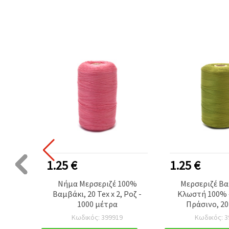
Ή ΠΡΟΪΌΝ
1.25 €
1.25 €
άτων
Νήμα Μερσεριζέ 100%
Μερσεριζέ Β
Μαύρο,
Βαμβάκι, 20 Tex x 2, Ροζ -
Κλωστή 100% 
θένα,
1000 μέτρα
Πράσινο, 20 
εμ.
Ανθεκτική 
Κωδικός: 399919
Κωδικός: 3
Ραπτικής, Καρο