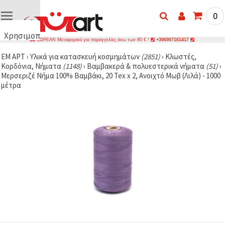
0
Χρησιμοποιούμε
ΔΩΡΕΑΝ Μεταφορικά για παραγγελίες άνω των 80 € !
+306907161417
cookies
ΕΜ ΑΡΤ
›
Υλικά για κατασκευή κοσμημάτων
(2851)
›
Κλωστές,
🍪
Κορδόνια, Νήματα
(1148)
›
Βαμβακερά & πολυεστερικά νήματα
(51)
›
Χρησιμοποιούμε
Μερσεριζέ Νήμα 100% Βαμβάκι, 20 Tex x 2, Ανοιχτό Μωβ (Λιλά) - 1000
cookies και
μέτρα
παρόμοιες
τεχνολογίες
για να
διασφαλίσουμε
τη σωστή
λειτουργία
του
ιστότοπου,
να
βελτιώσουμε
την
εμπειρία
σας και, με
τη
συγκατάθεσή
σας, να
αναλύουμε
την