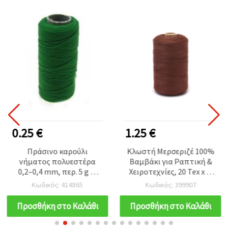
0.25 €
1.25 €
Πράσινο καρούλι
Κλωστή Μερσεριζέ 100%
νήματος πολυεστέρα
Βαμβάκι για Ραπτική &
0,2–0,4 mm, περ. 5 g —
Χειροτεχνίες, 20 Tex x 2,
γερό, ανθεκτικό νήμα
Ανοιχτό Καφέ - 1000
Κωδικός: 414865
Κωδικός: 399907
χειροτεχνίας για χάντρες,
μέτρα
κατασκευή κοσμημάτων,
Προσθήκη στο Καλάθι
Προσθήκη στο Καλάθι
ραπτική & DIY
κατασκευές