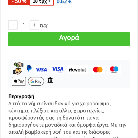
- 50
0.62 €
%
καθορίστε
18 τμχ +
τις
προτιμήσεις
σας στις
ρυθμίσεις
τμχ
επιλέγοντας
το
δεδομένο
Αγορά
τύπο
cookies και
κάνοντας
κλικ στο
κουμπί
Αποθήκευση.
Αποδέχομαι
όλα!
Περιγραφή
Ρυθμίσεις
Αυτό το νήμα είναι ιδανικό για χειροράψιμο,
κέντημα, πλέξιμο και άλλες χειροτεχνίες,
προσφέροντάς σας τη δυνατότητα να
δημιουργήσετε μοναδικά και όμορφα έργα. Με την
απαλή βαμβακερή υφή του και τις διάφορες