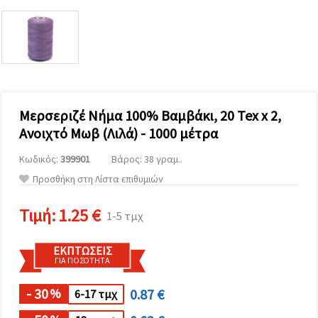
επισκεψιμότητα
και να
προβάλλουμε
πιο σχετικό
περιεχόμενο
και
διαφημίσεις,
μεταξύ
άλλων με
τη βοήθεια
Μερσεριζέ Νήμα 100% Βαμβάκι, 20 Tex x 2,
των
Ανοιχτό Μωβ (Λιλά) - 1000 μέτρα
συνεργατών
μας για
αναλύσεις
Κωδικός:
399901
Βάρος: 38 γραμ..
και
μάρκετινγκ.
Προσθήκη στη Λίστα επιθυμιών
Μπορείτε
να
Τιμή:
1.25 €
1-5 τμχ
συμφωνήσετε
να
χρησιμοποιήσετε
ΕΚΠΤΏΣΕΙΣ
όλα τα
ΓΙΑ ΠΟΣΌΤΗΤΑ
cookies
κάνοντας
κλικ στον
- 30
0.87 €
%
6-17 τμχ
ιστότοπο!
Ή