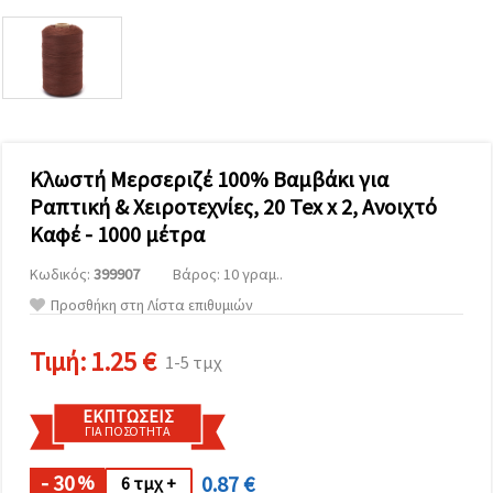
επισκεψιμότητα
και να
προβάλλουμε
πιο σχετικό
περιεχόμενο
και
διαφημίσεις,
μεταξύ
άλλων με
τη βοήθεια
Κλωστή Μερσεριζέ 100% Βαμβάκι για
των
Ραπτική & Χειροτεχνίες, 20 Tex x 2, Ανοιχτό
συνεργατών
μας για
Καφέ - 1000 μέτρα
αναλύσεις
και
Κωδικός:
399907
Βάρος: 10 γραμ..
μάρκετινγκ.
Μπορείτε
Προσθήκη στη Λίστα επιθυμιών
να
συμφωνήσετε
να
Τιμή:
1.25 €
1-5 τμχ
χρησιμοποιήσετε
όλα τα
cookies
ΕΚΠΤΏΣΕΙΣ
κάνοντας
ΓΙΑ ΠΟΣΌΤΗΤΑ
κλικ στον
ιστότοπο!
Ή
- 30
0.87 €
%
6 τμχ +