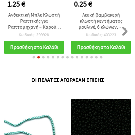
1.25 €
0.25 €
Ανθεκτική Μπλε Κλωστή
Λευκή βαμβακερή
Ραπτικής για
κλωστή κεντήματος
Ραπτομηχανή – Καρούλι
μουλινέ, 6 κλώνων, ~8
5000 μ., 100%
μέτρα
Κωδικός: 399928
Κωδικός: 403223
Πολυεστέρας, για
Επαγγελματικά
Προσθήκη στο Καλάθι
Προσθήκη στο Καλάθι
Αποτελέσματα
ΟΙ ΠΕΛΆΤΕΣ ΑΓΌΡΑΣΑΝ ΕΠΊΣΗΣ