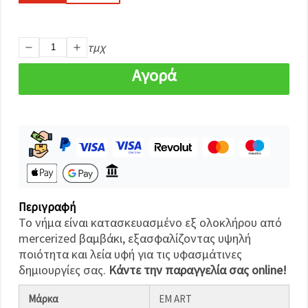
καθορίστε
τις
προτιμήσεις
σας στις
ρυθμίσεις
τμχ
επιλέγοντας
το
Αγορά
δεδομένο
τύπο
cookies και
κάνοντας
κλικ στο
κουμπί
Αποθήκευση.
Αποδέχομαι
όλα!
Περιγραφή
Το νήμα είναι κατασκευασμένο εξ ολοκλήρου από
Ρυθμίσεις
mercerized βαμβάκι, εξασφαλίζοντας υψηλή
ποιότητα και λεία υφή για τις υφασμάτινες
δημιουργίες σας.
Κάντε την παραγγελία σας online!
Μάρκα
EM ART