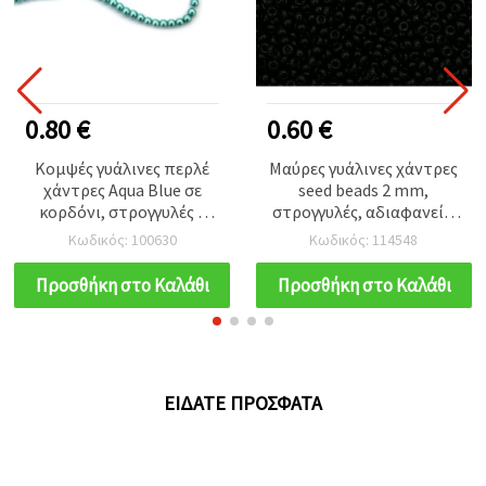
0.80 €
0.60 €
Κομψές γυάλινες περλέ
Μαύρες γυάλινες χάντρες
χάντρες Aqua Blue σε
seed beads 2 mm,
κορδόνι, στρογγυλές 4
στρογγυλές, αδιαφανείς,
mm, τρύπα 1 mm –
τσέχικου τύπου – 15 g
Κωδικός: 100630
Κωδικός: 114548
ιδανικές για κοσμήματα,
(~2.050 τεμ.) για
αξεσουάρ & DIY
κατασκευή κοσμημάτων,
Προσθήκη στο Καλάθι
Προσθήκη στο Καλάθι
χειροτεχνίες, ~80 cm (216
υφαντική με χάντρες &
τεμ.)
κέντημα
ΕΊΔΑΤΕ ΠΡΌΣΦΑΤΑ