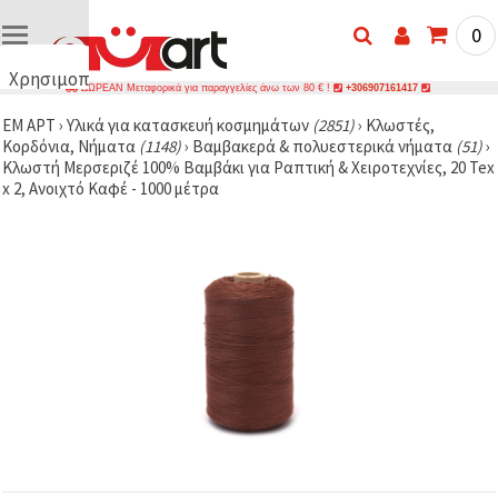
0
Χρησιμοποιούμε
ΔΩΡΕΑΝ Μεταφορικά για παραγγελίες άνω των 80 € !
+306907161417
cookies
ΕΜ ΑΡΤ
›
Υλικά για κατασκευή κοσμημάτων
(2851)
›
Κλωστές,
🍪
Κορδόνια, Νήματα
(1148)
›
Βαμβακερά & πολυεστερικά νήματα
(51)
›
Χρησιμοποιούμε
Κλωστή Μερσεριζέ 100% Βαμβάκι για Ραπτική & Χειροτεχνίες, 20 Tex
cookies και
x 2, Ανοιχτό Καφέ - 1000 μέτρα
παρόμοιες
τεχνολογίες
για να
διασφαλίσουμε
τη σωστή
λειτουργία
του
ιστότοπου,
να
βελτιώσουμε
την
εμπειρία
σας και, με
τη
συγκατάθεσή
σας, να
αναλύουμε
την