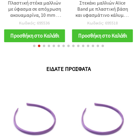
Πλαστική στέκα μαλλιών
Στεκάκι μαλλιών Alice
με ύφασμα σε απόχρωση
Band με πλαστική βάση
ακουαμαρίνα, 10 mm –
και υφασμάτινο κάλυμμα
αξεσουάρ μαλλιών DIY
σε ανοιχτό μωβ (λιλά), 10
Κωδικός: 695536
Κωδικός: 695518
mm — αξεσουάρ μαλλιών
για γυναίκες και κορίτσια
Προσθήκη στο Καλάθι
Προσθήκη στο Καλάθι
ΕΊΔΑΤΕ ΠΡΌΣΦΑΤΑ