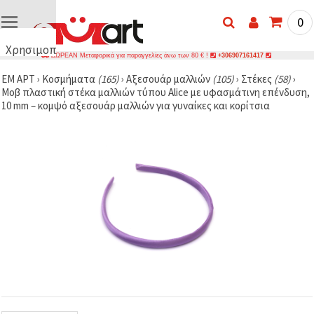
0
Χρησιμοποιούμε
ΔΩΡΕΑΝ Μεταφορικά για παραγγελίες άνω των 80 € !
+306907161417
cookies
ΕΜ ΑΡΤ
›
Κοσμήματα
(165)
›
Αξεσουάρ μαλλιών
(105)
›
Στέκες
(58)
›
🍪
Μοβ πλαστική στέκα μαλλιών τύπου Alice με υφασμάτινη επένδυση,
Χρησιμοποιούμε
10 mm – κομψό αξεσουάρ μαλλιών για γυναίκες και κορίτσια
cookies και
παρόμοιες
τεχνολογίες
για να
διασφαλίσουμε
τη σωστή
λειτουργία
του
ιστότοπου,
να
βελτιώσουμε
την
εμπειρία
σας και, με
τη
συγκατάθεσή
σας, να
αναλύουμε
την