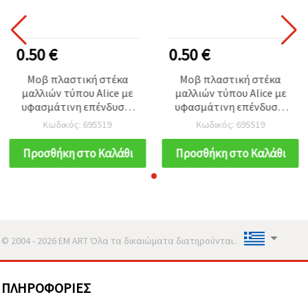
0.50 €
0.50 €
Μοβ πλαστική στέκα
Μοβ πλαστική στέκα
μαλλιών τύπου Alice με
μαλλιών τύπου Alice με
υφασμάτινη επένδυση,
υφασμάτινη επένδυση,
10 mm – κομψό αξεσουάρ
10 mm – κομψό αξεσουάρ
Κωδικός: 695519
Κωδικός: 695519
μαλλιών για γυναίκες και
μαλλιών για γυναίκες και
κορίτσια
κορίτσια
Προσθήκη στο Καλάθι
Προσθήκη στο Καλάθι
© 2004 - 2026 EM ART Όλα τα δικαιώματα διατηρούνται..
ΠΛΗΡΟΦΟΡΊΕΣ