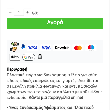
καθορίστε
τις
προτιμήσεις
τμχ
σας στις
ρυθμίσεις
επιλέγοντας
Αγορά
το
δεδομένο
τύπο
cookies και
κάνοντας
κλικ στο
κουμπί
Αποθήκευση.
Αποδέχομαι
Περιγραφή
όλα!
Πλαστική τιάρα για διακόσμηση, τέλεια για κάθε
Ρυθμίσεις
είδους ειδικές εκδηλώσεις και γιορτές. Διατίθεται
σε μεγάλη ποικιλία φωτεινών και εντυπωσιακών
χρωμάτων που ταιριάζουν απόλυτα με κάθε είδους
ενδυμασία.
Κάντε μια παραγγελία online!
•
Ένας Συνδυασμός Υφάσματος και Πλαστικού