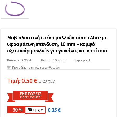
επισκεψιμότητα
και να
προβάλλουμε
πιο σχετικό
περιεχόμενο
και
διαφημίσεις,
μεταξύ
άλλων με
Μοβ πλαστική στέκα μαλλιών τύπου Alice με
τη βοήθεια
υφασμάτινη επένδυση, 10 mm – κομψό
των
συνεργατών
αξεσουάρ μαλλιών για γυναίκες και κορίτσια
μας για
αναλύσεις
Κωδικός:
695519
Βάρος: 10 γραμ..
Τεμάχιο: 1
και
μάρκετινγκ.
Προσθήκη στη Λίστα επιθυμιών
Μπορείτε
να
Τιμή:
0.50 €
συμφωνήσετε
1-29 τμχ
να
χρησιμοποιήσετε
όλα τα
ΕΚΠΤΏΣΕΙΣ
cookies
ΓΙΑ ΠΟΣΌΤΗΤΑ
κάνοντας
κλικ στον
- 30
0.35 €
ιστότοπο!
%
30 τμχ +
Ή