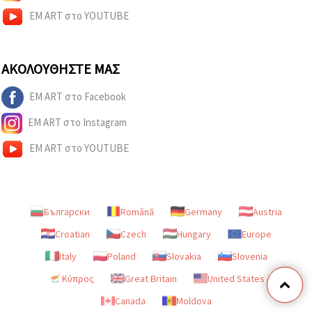
EM ART στο YOUTUBE
ΑΚΟΛΟΥΘΉΣΤΕ ΜΑΣ
EM ART στο Facebook
EM ART στο Instagram
EM ART στο YOUTUBE
Български
Română
Germany
Austria
Croatian
Czech
Hungary
Europe
Italy
Poland
Slovakia
Slovenia
Κύπρος
Great Britain
United States
Canada
Moldova