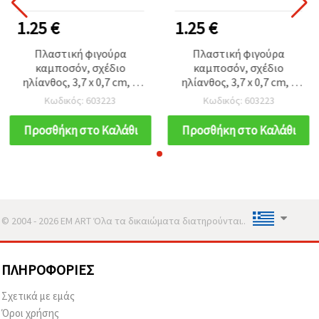
1.25 €
1.25 €
Πλαστική φιγούρα
Πλαστική φιγούρα
καμποσόν, σχέδιο
καμποσόν, σχέδιο
ηλίανθος, 3,7 x 0,7 cm, 5
ηλίανθος, 3,7 x 0,7 cm, 5
τεμ.
τεμ.
Κωδικός: 603223
Κωδικός: 603223
Προσθήκη στο Καλάθι
Προσθήκη στο Καλάθι
© 2004 - 2026 EM ART Όλα τα δικαιώματα διατηρούνται..
ΠΛΗΡΟΦΟΡΊΕΣ
Σχετικά με εμάς
Όροι χρήσης