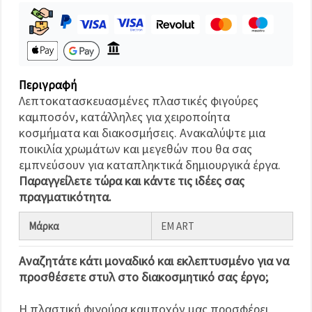
καθορίστε
τις
προτιμήσεις
σας στις
ρυθμίσεις
επιλέγοντας
το
δεδομένο
Περιγραφή
τύπο
Λεπτοκατασκευασμένες πλαστικές φιγούρες
cookies και
κάνοντας
καμποσόν, κατάλληλες για χειροποίητα
κλικ στο
κοσμήματα και διακοσμήσεις. Ανακαλύψτε μια
κουμπί
Αποθήκευση.
ποικιλία χρωμάτων και μεγεθών που θα σας
εμπνεύσουν για καταπληκτικά δημιουργικά έργα.
Παραγγείλετε τώρα και κάντε τις ιδέες σας
Αποδέχομαι
πραγματικότητα.
όλα!
Ρυθμίσεις
Μάρκα
EM ART
Αναζητάτε κάτι μοναδικό και εκλεπτυσμένο για να
προσθέσετε στυλ στο διακοσμητικό σας έργο;
Η πλαστική φιγούρα καμποχόν μας προσφέρει