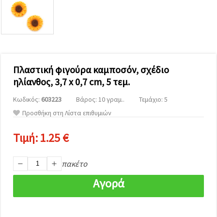
επισκεψιμότητα
και να
προβάλλουμε
πιο σχετικό
περιεχόμενο
και
διαφημίσεις,
μεταξύ
άλλων με
Πλαστική φιγούρα καμποσόν, σχέδιο
τη βοήθεια
ηλίανθος, 3,7 x 0,7 cm, 5 τεμ.
των
συνεργατών
μας για
Κωδικός:
603223
Βάρος: 10 γραμ..
Τεμάχιο: 5
αναλύσεις
Προσθήκη στη Λίστα επιθυμιών
και
μάρκετινγκ.
Μπορείτε
Τιμή:
1.25 €
να
συμφωνήσετε
να
πακέτο
χρησιμοποιήσετε
όλα τα
cookies
Αγορά
κάνοντας
κλικ στον
ιστότοπο!
Ή