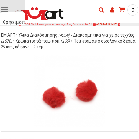
0
Χρησιμοποιούμε
ΔΩΡΕΑΝ Μεταφορικά για παραγγελίες άνω των 80 € !
+306907161417
cookies
ΕΜ ΑΡΤ
›
Υλικά Διακόσμησης
(4954)
›
Διακοσμητικά για χειροτεχνίες
🍪
(1670)
›
Χρωματιστά πομ-πομ
(160)
›
Πομ-πομ από οικολογικό δέρμα
Χρησιμοποιούμε
25 mm, κόκκινο - 2 τεμ.
cookies και
παρόμοιες
τεχνολογίες
για να
διασφαλίσουμε
τη σωστή
λειτουργία
του
ιστότοπου,
να
βελτιώσουμε
την
εμπειρία
σας και, με
τη
συγκατάθεσή
σας, να
αναλύουμε
την