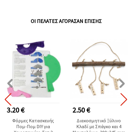
ΟΙ ΠΕΛΆΤΕΣ ΑΓΌΡΑΣΑΝ ΕΠΊΣΗΣ
20 €
2.50 €
0.
Φόρμες Κατασκευής
Διακοσμητικό Ξύλινο
Πομ-Πομ DIY για
Κλαδί με Σπάγκο και 4
δι