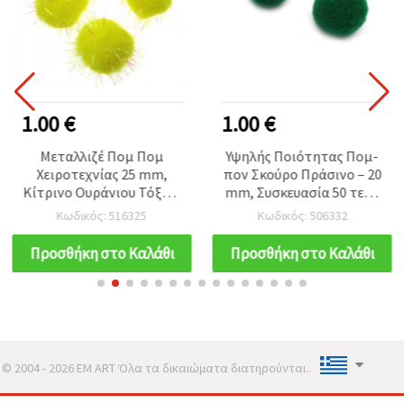
1.00 €
1.00 €
Μεταλλιζέ Πομ Πομ
Υψηλής Ποιότητας Πομ-
Χειροτεχνίας 25 mm,
πον Σκούρο Πράσινο – 20
Κίτρινο Ουράνιου Τόξου,
mm, Συσκευασία 50 τεμ.,
Συσκευασία 20 τεμ.
Απαλές Διακοσμητικές
Κωδικός: 516325
Κωδικός: 506332
Μπαλίτσες για
Χειροτεχνίες και DIY
Προσθήκη στο Καλάθι
Προσθήκη στο Καλάθι
Κατασκευές
© 2004 - 2026 EM ART Όλα τα δικαιώματα διατηρούνται..