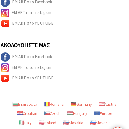
EM ART στο Facebook
EM ART στο Instagram
EM ART στο YOUTUBE
ΑΚΟΛΟΥΘΉΣΤΕ ΜΑΣ
EM ART στο Facebook
EM ART στο Instagram
EM ART στο YOUTUBE
Български
Română
Germany
Austria
Croatian
Czech
Hungary
Europe
Italy
Poland
Slovakia
Slovenia