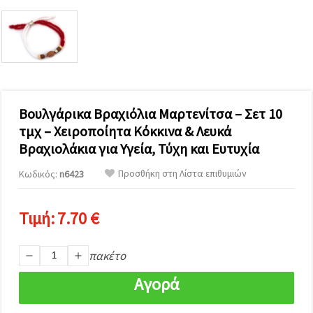
επισκεψιμότητα
και να
προβάλλουμε
πιο σχετικό
περιεχόμενο
και
διαφημίσεις,
μεταξύ
άλλων με
τη βοήθεια
Βουλγάρικα Βραχιόλια Μαρτενίτσα – Σετ 10
των
τμχ – Χειροποίητα Κόκκινα & Λευκά
συνεργατών
μας για
Βραχιολάκια για Υγεία, Τύχη και Ευτυχία
αναλύσεις
και
Προσθήκη στη Λίστα επιθυμιών
Κωδικός:
n6423
μάρκετινγκ.
Μπορείτε
να
συμφωνήσετε
Τιμή:
7.70 €
να
χρησιμοποιήσετε
όλα τα
πακέτο
cookies
κάνοντας
Αγορά
κλικ στον
ιστότοπο!
Ή