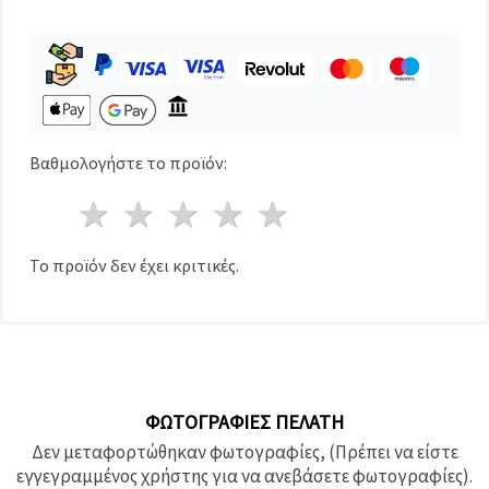
καθορίστε
τις
προτιμήσεις
σας στις
ρυθμίσεις
επιλέγοντας
το
δεδομένο
τύπο
cookies και
Βαθμολογήστε το προϊόν:
κάνοντας
κλικ στο
1 Αστέρι
2 Αστέρια
3 Αστέρια
4 Αστέρια
5 Αστέρια
κουμπί
Αποθήκευση.
Το προϊόν δεν έχει κριτικές.
Αποδέχομαι
όλα!
Ρυθμίσεις
ΦΩΤΟΓΡΑΦΊΕΣ ΠΕΛΆΤΗ
Δεν μεταφορτώθηκαν φωτογραφίες, (Πρέπει να είστε
εγγεγραμμένος χρήστης για να ανεβάσετε φωτογραφίες).