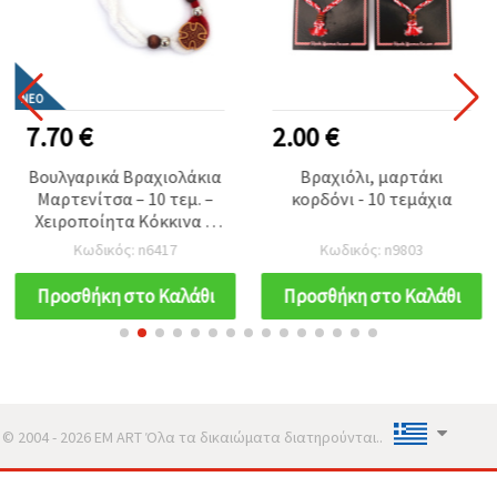
ΝΈΟ
7.70 €
2.00 €
Βουλγαρικά Βραχιολάκια
Βραχιόλι, μαρτάκι
Μαρτενίτσα – 10 τεμ. –
κορδόνι - 10 τεμάχια
Χειροποίητα Κόκκινα &
Λευκά Βραχιόλια για
Κωδικός: n6417
Κωδικός: n9803
Υγεία, Τύχη και Ευτυχία
(Σετ Κατασκευών)
Προσθήκη στο Καλάθι
Προσθήκη στο Καλάθι
© 2004 - 2026 EM ART Όλα τα δικαιώματα διατηρούνται..