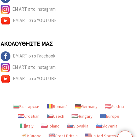
EM ART στο Instagram
EM ART στο YOUTUBE
ΑΚΟΛΟΥΘΉΣΤΕ ΜΑΣ
EM ART στο Facebook
EM ART στο Instagram
EM ART στο YOUTUBE
Български
Română
Germany
Austria
Croatian
Czech
Hungary
Europe
Italy
Poland
Slovakia
Slovenia
Κύπρος
Great Britain
United States