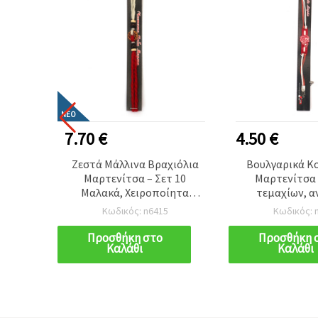
ΝΈΟ
7.70 €
4.50 €
ρδόνι -
Ζεστά Μάλλινα Βραχιόλια
Βουλγαρικά Κ
Μαρτενίτσα – Σετ 10
Μαρτενίτσα 
Μαλακά, Χειροποίητα
τεμαχίων, α
Σύμβολα Ζεστασιάς, Υγείας
ποικιλ
Κωδικός: n6415
Κωδικός: 
& Βουλγαρικής Παράδοσης
DIY Χειροτεχνίας
Προσθήκη στο
Προσθήκη 
Καλάθι
Καλάθι