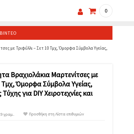
0
ΒΊΝΤΕΟ
σες με Τριφύλλι – Σετ 10 Τμχ, Όμορφα Σύμβολα Υγείας,
ητα Βραχιολάκια Μαρτενίτσες με
0 Τμχ, Όμορφα Σύμβολα Υγείας,
 Τύχης για DIY Χειροτεχνίες και
Προσθήκη στη Λίστα επιθυμιών
9 γραμ..