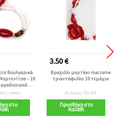
3.50 €
6.00
ητα Βουλγαρικά
Βραχιόλι μαρτάκι macrame
Βραχιό
Μαρτενίτσα – 10
τριαντάφυλλο 10 τεμάχια
με ε
 Παραδοσιακά
 Λευκά Σύμβολα
κός: n6464
Κωδικός: 701789
αράς και Καλής
Κατασκευές & DIY
ήκη στο
Προσθήκη στο
Π
λάθι
Καλάθι