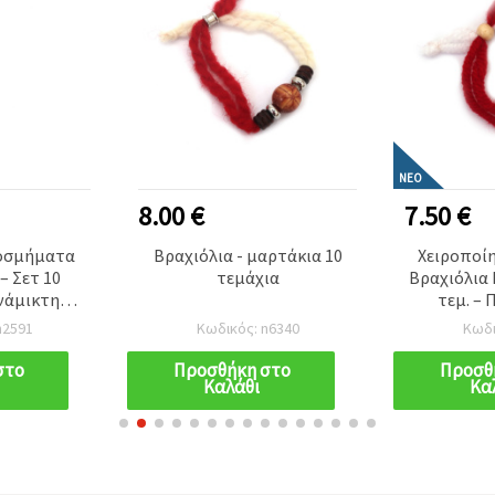
ΝΈΟ
8.00 €
7.50 €
οσμήματα
Βραχιόλια - μαρτάκια 10
Χειροποί
– Σετ 10
τεμάχια
Βραχιόλια 
νάμικτη
τεμ. –
ία
Κόκκινα &
n2591
Κωδικός: n6340
Κωδι
Υγείας, Χ
Τύχης για 
στο
Προσθήκη στο
Προσθ
Καλάθι
Κα