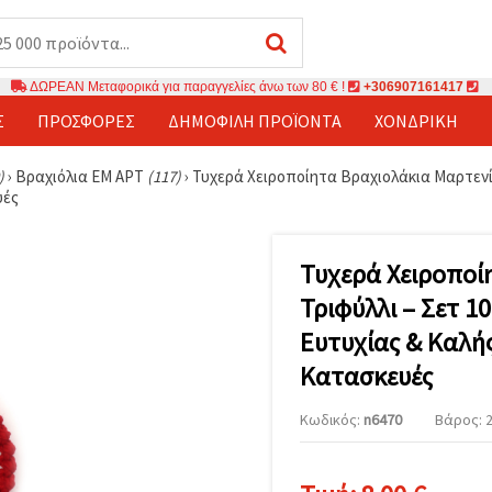
ΔΩΡΕΑΝ Μεταφορικά για παραγγελίες άνω των 80 € !
+306907161417
Σ
ΠΡΟΣΦΟΡΈΣ
ΔΗΜΟΦΙΛΉ ΠΡΟΪΌΝΤΑ
ΧΟΝΔΡΙΚΉ
)
›
Βραχιόλια ЕМ АРТ
(117)
›
Τυχερά Χειροποίητα Βραχιολάκια Μαρτενίτ
υές
Τυχερά Χειροποί
Τριφύλλι – Σετ 1
Ευτυχίας & Καλής
Κατασκευές
Κωδικός:
n6470
Βάρος: 2