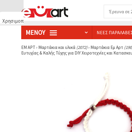
Χρησιμοποιούμε
cookies
ΜΕΝΟΎ
ΝΈΕΣ ΠΑΡΑΛΑΒΈ
🍪
Χρησιμοποιούμε
cookies και
ΕΜ ΑΡΤ
›
Μαρτάκια και υλικά
(2072)
›
Μαρτάκια Еμ Аρτ
(190
παρόμοιες
Ευτυχίας & Καλής Τύχης για DIY Χειροτεχνίες και Κατασκε
τεχνολογίες
για να
διασφαλίσουμε
τη σωστή
λειτουργία
του
ιστότοπου,
να
βελτιώσουμε
την
εμπειρία
σας και, με
τη
συγκατάθεσή
σας, να
αναλύουμε
την