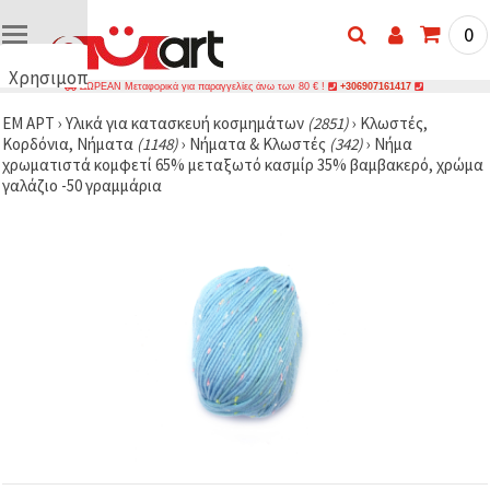
0
Χρησιμοποιούμε
ΔΩΡΕΑΝ Μεταφορικά για παραγγελίες άνω των 80 € !
+306907161417
cookies
ΕΜ ΑΡΤ
›
Υλικά για κατασκευή κοσμημάτων
(2851)
›
Κλωστές,
🍪
Κορδόνια, Νήματα
(1148)
›
Νήματα & Κλωστές
(342)
›
Νήμα
Χρησιμοποιούμε
χρωματιστά κομφετί 65% μεταξωτό κασμίρ 35% βαμβακερό, χρώμα
cookies και
γαλάζιο -50 γραμμάρια
παρόμοιες
τεχνολογίες
για να
διασφαλίσουμε
τη σωστή
λειτουργία
του
ιστότοπου,
να
βελτιώσουμε
την
εμπειρία
σας και, με
τη
συγκατάθεσή
σας, να
αναλύουμε
την