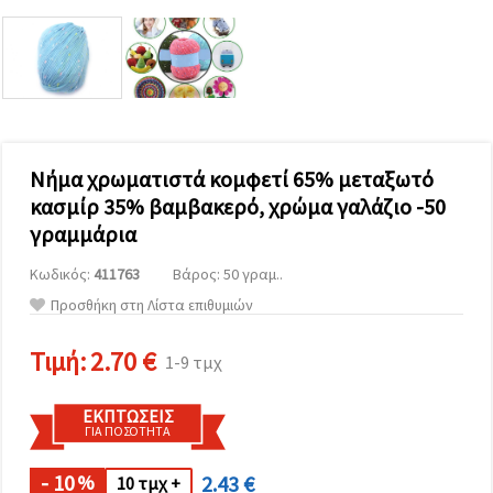
επισκεψιμότητα
και να
προβάλλουμε
πιο σχετικό
περιεχόμενο
και
διαφημίσεις,
μεταξύ
άλλων με
τη βοήθεια
Νήμα χρωματιστά κομφετί 65% μεταξωτό
των
κασμίρ 35% βαμβακερό, χρώμα γαλάζιο -50
συνεργατών
μας για
γραμμάρια
αναλύσεις
και
Κωδικός:
411763
Βάρος: 50 γραμ..
μάρκετινγκ.
Μπορείτε
Προσθήκη στη Λίστα επιθυμιών
να
συμφωνήσετε
να
Τιμή:
2.70 €
1-9 τμχ
χρησιμοποιήσετε
όλα τα
cookies
ΕΚΠΤΏΣΕΙΣ
κάνοντας
ΓΙΑ ΠΟΣΌΤΗΤΑ
κλικ στον
ιστότοπο!
Ή
- 10
2.43 €
%
10 τμχ +