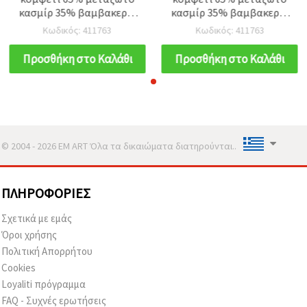
κασμίρ 35% βαμβακερό,
κασμίρ 35% βαμβακερό,
χρώμα γαλάζιο -50
χρώμα γαλάζιο -50
Κωδικός: 411763
Κωδικός: 411763
γραμμάρια
γραμμάρια
Προσθήκη στο Καλάθι
Προσθήκη στο Καλάθι
© 2004 - 2026 EM ART Όλα τα δικαιώματα διατηρούνται..
ΠΛΗΡΟΦΟΡΊΕΣ
Σχετικά με εμάς
Όροι χρήσης
Πολιτική Απορρήτου
Cookies
Loyaliti πρόγραμμα
FAQ - Συχνές ερωτήσεις