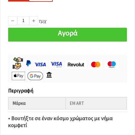
καθορίστε
τις
προτιμήσεις
σας στις
ρυθμίσεις
τμχ
επιλέγοντας
το
Αγορά
δεδομένο
τύπο
cookies και
κάνοντας
κλικ στο
κουμπί
Αποθήκευση.
Αποδέχομαι
όλα!
Περιγραφή
Ρυθμίσεις
Μάρκα
EM ART
• Βουτήξτε σε έναν κόσμο χρώματος με νήμα
κομφετί