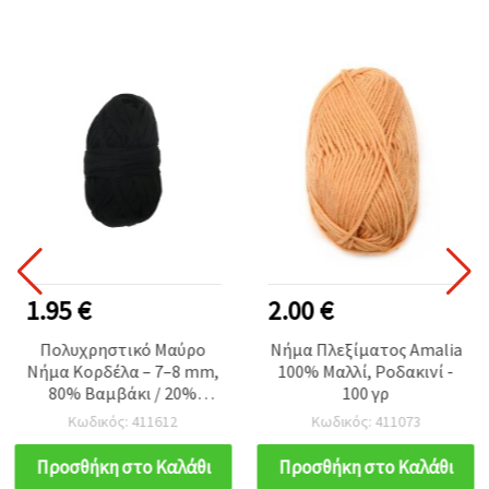
1.95 €
2.00 €
Πολυχρηστικό Μαύρο
Νήμα Πλεξίματος Amalia
Νήμα Κορδέλα – 7–8 mm,
100% Μαλλί, Ροδακινί -
80% Βαμβάκι / 20%
100 γρ
Πολυεστέρας, 100 g / 50
Κωδικός: 411612
Κωδικός: 411073
m για Πλέξιμο, Μακραμέ
& Χειροποίητες Τσάντες
Προσθήκη στο Καλάθι
Προσθήκη στο Καλάθι